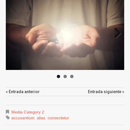
Next
« Entrada anterior
Entrada siguiente »
Media Category 2
accusantium
,
alias
,
consectetur