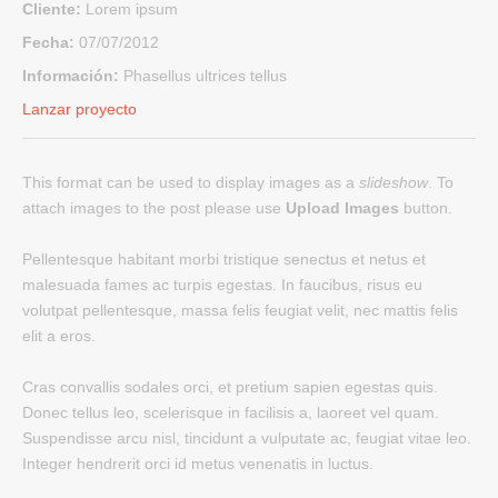
Cliente:
Lorem ipsum
Fecha:
07/07/2012
Información:
Phasellus ultrices tellus
Lanzar proyecto
This format can be used to display images as a
slideshow
. To
attach images to the post please use
Upload Images
button.
Pellentesque habitant morbi tristique senectus et netus et
malesuada fames ac turpis egestas. In faucibus, risus eu
volutpat pellentesque, massa felis feugiat velit, nec mattis felis
elit a eros.
Cras convallis sodales orci, et pretium sapien egestas quis.
Donec tellus leo, scelerisque in facilisis a, laoreet vel quam.
Suspendisse arcu nisl, tincidunt a vulputate ac, feugiat vitae leo.
Integer hendrerit orci id metus venenatis in luctus.