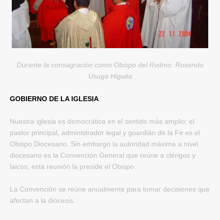
Durante la consagración como Obispo del Rvdmo. Rosendo
Usuga Higuita
GOBIERNO DE LA IGLESIA
Nuestra iglesia es democrática en el sentido más
amplio; el
pastor principal, administrador legal y guardián de la Fe es el
Obispo Diocesano. Sin embargo la autoridad máxima a nivel
diocesano es la Convención General que reúne a clérigos y
laicos, esta reunión la preside el Obispo.
La Convención se reúne anualmente para tomar decisiones que
afectan a la diócesis.