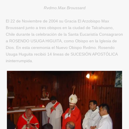
Rvdmo.Max Broussard
El 22 de Noviembre de 2004 su Gracia El Arzobispo Max
Broussard junto a tres obispos en la ciudad de Talcahuano,
Chile durante la celebración de la Santa Eucaristía Consagraron
a ROSENDO USUGA HIGUITA, como Obispo en la Iglesia de
Dios. En esta ceremonia el Nuevo Obispo Rvdmo. Rosendo
Usuga Huguita recibió 14 lineas de SUCESIÓN APOSTÓLICA
ininterrumpida.