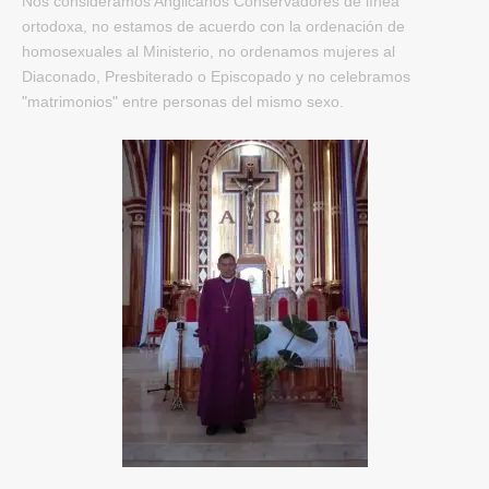
Nos consideramos Anglicanos Conservadores de línea
ortodoxa
, no estamos de acuerdo con la ordenación de
homosexuales al Ministerio
, no ordenamos mujeres al
Diaconado
, Presbiterado o Episcopado y no celebramos
"matrimonios" entre personas del mismo sexo
.